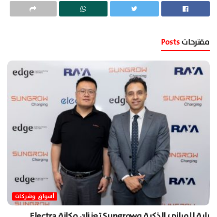
مقترحات
Posts
أسواق وشركات
راية للمباني الذكية وSungrow تعززان مكانة Electra