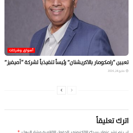
أسواق وشركات
تعيين “رامكومار بالاكريشنان” رئيساً تنفيذياً لشركة “آميفيز”
مايو 24, 2026
اترك تعليقاً
لن يتم نشر عنوان بريدك الإلكتروني.
الحقول الإلزامية مشار إليها بـ
*