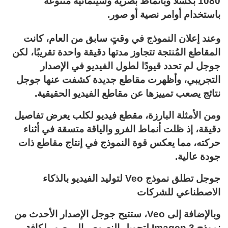
1080 بكسلًا وبأنماط بصرية وسينمائية متنوعة
باستخدام أوامر نصية أو صور.
وعند إعلان النموذج في وقتٍ سابق من العام، كانت
المقاطع المُنتجة تتجاوز مدتها دقيقة واحدة تقريبًا، لكن
جوجل لم تحدد قيودًا لطول الفيديو في الإصدار
التجريبي، وأظهرت مقاطع جديدة كشفت عنها جوجل
نتائج يصعب تمييزها عن مقاطع الفيديو الحقيقية.
ومن الأمثلة البارزة، مقطع فيديو لكلب يعرض تفاصيل
دقيقة، إذ ظلت أنماط الفرو والياقة متسقة في أثناء
حركته، مما يعكس قوة النموذج في إنتاج مقاطع ذات
جودة عالية.
جوجل تطلق نموذج Veo لتوليد الفيديو بالذكاء
الاصطناعي للشركات
وبالإضافة إلى Veo، ستتيح جوجل الإصدار الأحدث من
نموذج Imagen 3 لتحويل النصوص إلى صور لكافة