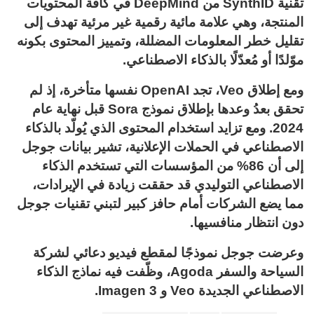
تقنية SynthID من DeepMind في كافة المحتويات
المنتجة، وهي علامة مائية رقمية غير مرئية تهدف إلى
تقليل خطر المعلومات المضللة، وتمييز المحتوى بكونه
موّلدًا أو مُعدّلًا بالذكاء الاصطناعي.
ومع إطلاق Veo، تجد OpenAI نفسها متأخرة، إذ لم
تحقق بعدُ وعدها بإطلاق نموذج Sora قبل نهاية عام
2024. ومع تزايد استخدام المحتوى الذي يُولّد بالذكاء
الاصطناعي في الحملات الإعلانية، تشير بيانات جوجل
إلى أن 86% من المؤسسات التي تستخدم الذكاء
الاصطناعي التوليدي قد حققت زيادة في الإيرادات،
مما يضع الشركات أمام حافز كبير لتبني تقنيات جوجل
دون انتظار منافسيها.
وعرضت جوجل نموذجًا لمقطع فيديو دعائي لشركة
السياحة والسفر Agoda، وظّفت فيه نماذج الذكاء
الاصطناعي الجديدة Veo و Imagen 3.