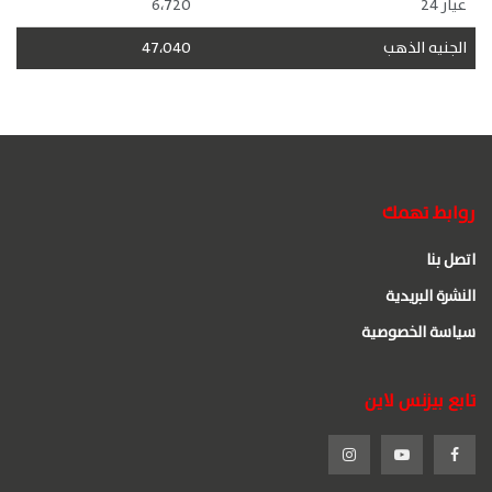
عيار 24
6،720
الجنيه الذهب
47،040
روابط تهمك
اتصل بنا
النشرة البريدية
سياسة الخصوصية
تابع بيزنس لاين