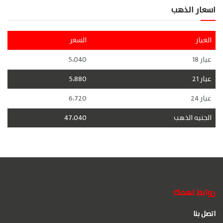
اسعار الذهب
العيار
السعر
عيار 18
5،040
عيار 21
5،880
عيار 24
6،720
الجنيه الذهب
47،040
روابط تهمك
اتصل بنا