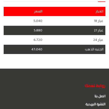
العيار
السعر
عيار 18
5،040
عيار 21
5،880
عيار 24
6،720
الجنيه الذهب
47،040
روابط تهمك
اتصل بنا
النشرة البريدية