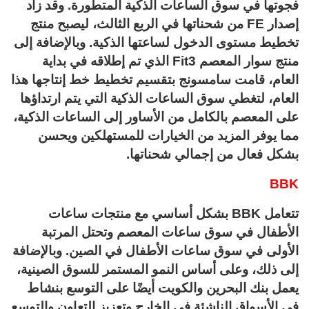
فجوتها في سوق الساعات الذكية المتطورة. وقد زاد
إصدار FE من شحناتها في الربع الثالث، ليصبح منتج
تخطيط مستوى الدخول لساعتها الذكية. وبالإضافة إلى
منتج سوار المعصم Fit3 الذي تم إطلاقه في بداية
العام، قامت سامسونج بتقسيم تخطيط خط إنتاجها هذا
العام، لتغطي سوق الساعات الذكية التي يتم ارتداؤها
على المعصم بالكامل من الأساور إلى الساعات الذكية،
مما يوفر المزيد من الخيارات للمستهلكين ويحسن
بشكل فعال من إجمالي شحناتها.
BBK
تتعامل BBK بشكل أساسي مع منتجات ساعات
الأطفال في سوق ساعات المعصم وتحتل المرتبة
الأولى في سوق ساعات الأطفال في الصين. وبالإضافة
إلى ذلك، وعلى أساس النمو المستمر للسوق الصينية،
يعمل بنك البحرين والكويت أيضًا على التوسع بنشاط
في الأسواق الناشئة في الخارج وتعزيز التعاون والتوسع