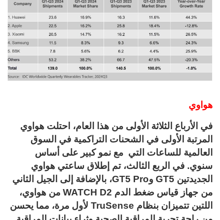
هواوي
في الأرباع الثلاثة الأولى من هذا العام، احتلت هواوي
المرتبة الأولى في الشحنات التراكمية في السوق
العالمية للساعات التي مع نمو كبير على أساس
سنوي. في الربع الثالث، تم إطلاق ساعتي هواوي
الجديدتين GT5 وGT5 Pro، بالإضافة إلى الجيل الثاني
من جهاز قياس ضغط الدم WATCH D2 من هواوي،
اللتين تتميزان بنظام TruSense لأول مرة، مما يحسن
من راحة تجربة المراقبة الصحية وثراء بيانات المراقبة