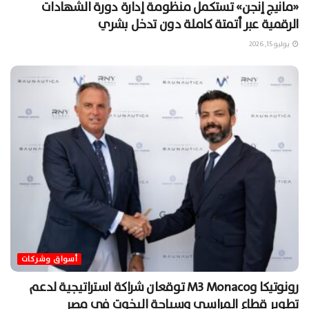
«مانيج إنجن» تستكمل منظومة إدارة دورة الشهادات
الرقمية عبر أتمتة كاملة دون تدخل بشري
يوليو 15, 2026
أسواق وشركات
رونوتيكا وM3 Monaco توقعان شراكة استراتيجية لدعم
تطوير قطاع المراسي وسياحة اليخوت في مصر