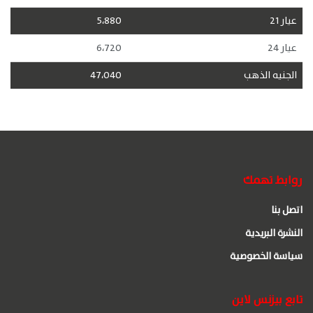
عيار 21
5،880
عيار 24
6،720
الجنيه الذهب
47،040
روابط تهمك
اتصل بنا
النشرة البريدية
سياسة الخصوصية
تابع بيزنس لاين