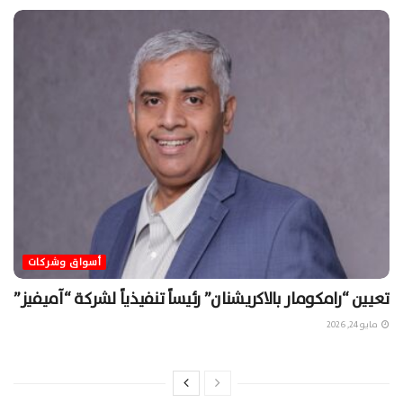
أسواق وشركات
تعيين “رامكومار بالاكريشنان” رئيساً تنفيذياً لشركة “آميفيز”
مايو 24, 2026