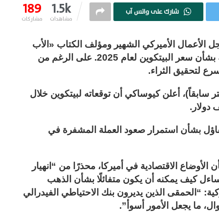
189
1.5k
شارك على واتس آب
مشاهدات
مشاركات
جل الأعمال الأميركي الشهير ومؤلف الكتاب «الأب
الغني الأب الفقير»، روبرت كيوساكي، توقعاته بشأن سعر البيتكوين لعام 2025. على الرغم من
سرع لتحقيق الثراء.
ابقاً)، أعلن كيوساكي أن توقعاته لبيتكوين خلال
تفاؤل بشأن استمرار صعود العملة المشفرة في
أوضاع الاقتصادية في أميركا، محذرًا من “انهيار
اءل كيف يمكنه أن يكون متفائلًا بشأن الذهب
كية: “الحمقى الذين يديرون بنك الاحتياطي الفيدرالي
ال، ما يجعل الأمور أسوأ”.