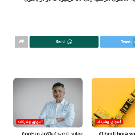
Send
Tweet
أسواق وشركات
أسواق وشركات
مع هبوط النفط إثر
«مانيج إنجن» تستكمل منظومة