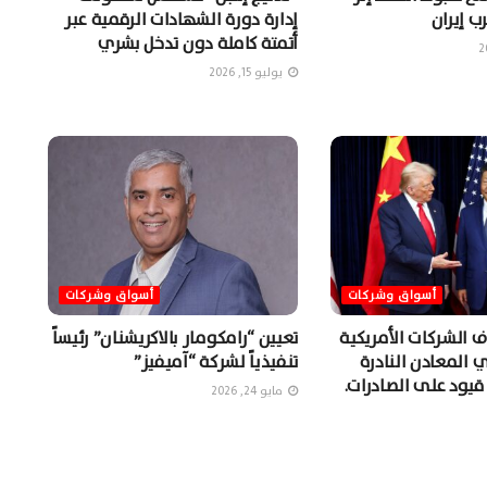
ب إيران
إدارة دورة الشهادات الرقمية عبر
أتمتة كاملة دون تدخل بشري
يوليو 15, 2026
أسواق وشركات
أسواق وشركات
 الشركات الأمريكية
تعيين “رامكومار بالاكريشنان” رئيساً
المعادن النادرة
تنفيذياً لشركة “آميفيز”
قيود على الصادرات.
مايو 24, 2026