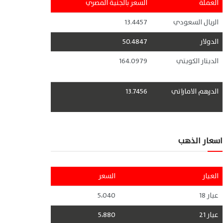
العملة
السعر بالجنية المصري
الريال السعودي
13.4457
الدولار
50.4847
الدينار الكويتي
164.0979
الدرهم الاماراتي
13.7456
اسعار الذهب
العيار
السعر
عيار 18
5،040
عيار 21
5،880