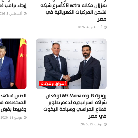
تعززان مكانة Electra كأسرع شبكة
إرجاء ترامب ضر
لشحن المركبات الكهربائية في
أغسطس 3, 2026
مصر
أغسطس 4, 2026
أسواق وشركات
رونوتيكا وM3 Monaco توقعان
الصين تستهدف
شراكة استراتيجية لدعم تطوير
المتخصصة في 
قطاع المراسي وسياحة اليخوت
وغيرها بفرض 
في مصر
يونيو 22, 2026
يونيو 29, 2026