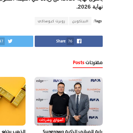
نهاية 2026.
Tags:
البيتكوين
روبرت كيوساكي
47
Share
76
مقترحات
Posts
أسواق وشركات
راية للمباني الذكية وSungrow
الذهب يرتفع 