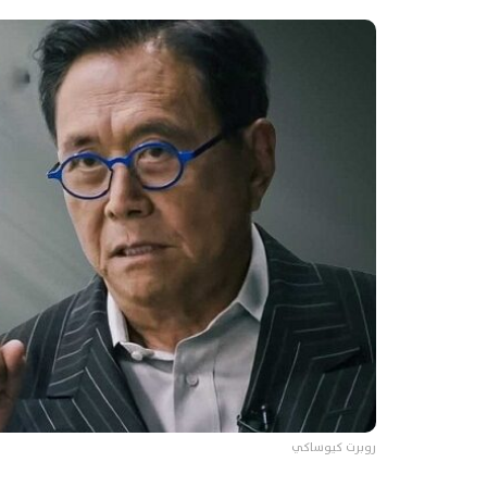
روبرت كيوساكي