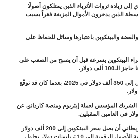
لى زيادة ثروات الأثرياء الذين يمتلكون أصولًا
متوسطة الذين يدخرون الأموال المزيفة فقراً بسبب
الفضة والبيتكوين باعتبارها وسائل للحفاظ على
ناس إلى شراء البيتكوين بسرعة قبل أن يصبح من الصعب على
1 ألف دولار.
وفي الشهر ذاته، عاد لتوقع أن البيتكوين سيصل إلى 350 ألف دولار في 2025، بعدما كان قد توقّع
لشريك المؤسس لعملة إيثريوم ومنصة كاردانو، عن
وفي تقرير آخر، توقّع بنك ستاندرد تشارترد البريطاني أن يصل سعر البيتكوين إلى 200 ألف دولار
بحلول نهاية 2025، مع زيادة في القيمة السوقية للأصول الرقمية إلى 10 تريليونات دولار بحلول