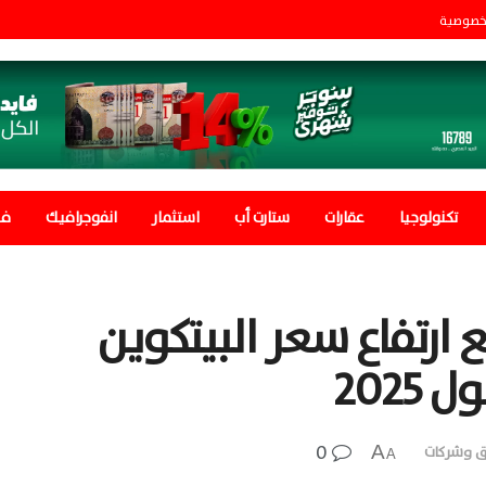
خصوصية
تكنولوجيا
عقارات
ستارت أب
استثمار
انفوجرافيك
في
ارتفاع سعر البيتكوين
0
A
ق وشركات
A