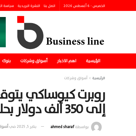
الخميس - 6 أغسطس 2026
اتصل بنا
النشرة البريدية
سياسة ال
الرئيسية
اهم الاخبار
أسواق وشركات
بنوك
الرئيسية
أسواق وشركات
روبرت كيوساكي يتوقع 
إلى 350 ألف دولار بحلول 2025
بواسطة
ahmed sharaf
يناير 5, 2025
في
أسوا