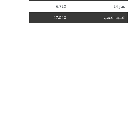
عيار 24
6،720
الجنيه الذهب
47،040