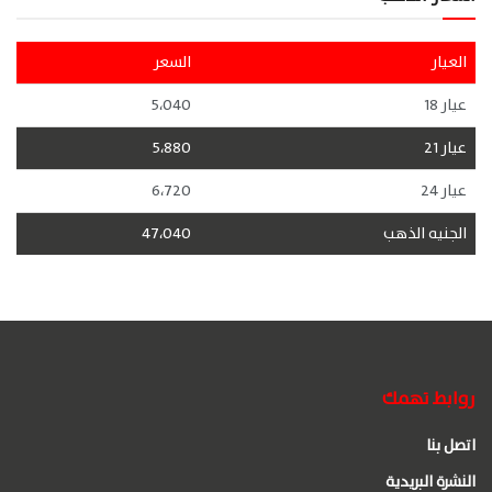
العيار
السعر
عيار 18
5،040
عيار 21
5،880
عيار 24
6،720
الجنيه الذهب
47،040
روابط تهمك
اتصل بنا
النشرة البريدية