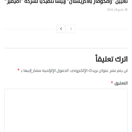
تعيين “رامكومار بالاكريشنان” رئيساً تنفيذياً لشركة “آميفيز”
مايو 24, 2026
اترك تعليقاً
لن يتم نشر عنوان بريدك الإلكتروني.
الحقول الإلزامية مشار إليها بـ
*
التعليق
*