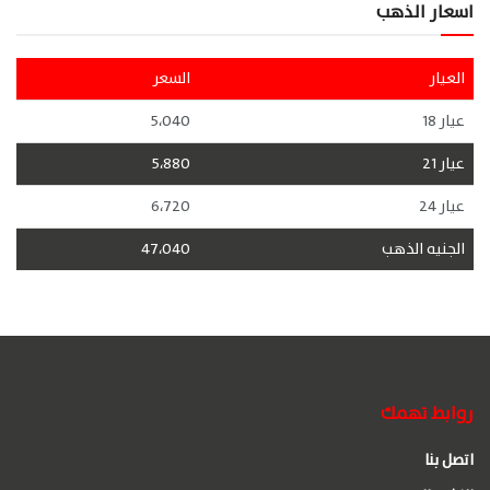
اسعار الذهب
العيار
السعر
عيار 18
5،040
عيار 21
5،880
عيار 24
6،720
الجنيه الذهب
47،040
روابط تهمك
اتصل بنا