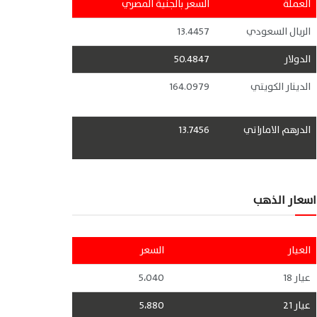
العملة
السعر بالجنية المصري
الريال السعودي
13.4457
الدولار
50.4847
الدينار الكويتي
164.0979
الدرهم الاماراتي
13.7456
اسعار الذهب
العيار
السعر
عيار 18
5،040
عيار 21
5،880