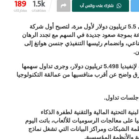
189
1.5k
شارك على واتس آب
مشاهدات
مشاركات
لامست القيمة السوقية لشركة إنفيديا مستوى 5.5 تريليون دولار لأول مرة، لتصبح أول شركة
عة بموجة صعود جديدة في السهم مع تجدد الرهان
اعي، وانضمام رئيسها التنفيذي جنسن هوانغ إلى
ن.
ووقت إعداد هذا التقرير، بلغت القيمة السوقية لإنفيديا 5.498 تريليون دولار، وجرى تداول سهمها
ركة بفارق واضح عن أقرب منافسيها من عمالقة التكنولوجيا
ية التحتية المالية والتقنية لطفرة الذكاء
ا على معالجات الرسوميات للألعاب، باتت اليوم
ظمة الشبكات ومراكز البيانات التي تشغل نماذج
ة والأنظمة المؤسسية.