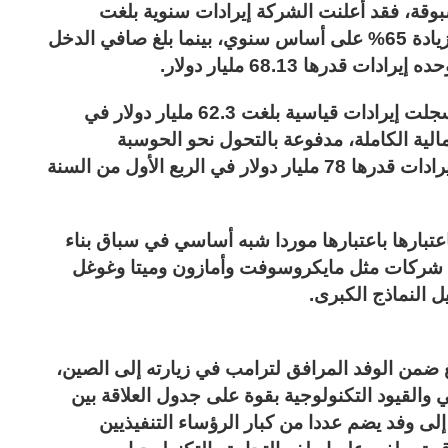
سبوقة، فقد أعلنت الشركة إيرادات سنوية بلغت
215.94 مليار دولار في السنة المالية 2026، بزيادة 65% على أساس سنوي، بينما بلغ صافي الدخل
وجاءت مراكز البيانات في قلب هذا النمو، إذ سجلت إيرادات قياسية بلغت 62.3 مليار دولار في
خلال السنة المالية الكاملة، مدفوعة بالتحول نحو الحوسبة
المسرعة والذكاء الاصطناعي، وتتوقع إنفيديا إيرادات قدرها 78 مليار دولار في الربع الأول من السنة
اعتبارها باعتبارها موردا شبه أساسي في سباق بناء
س شركات مثل مايكروسوفت وأمازون وميتا وغوغل
 النماذج الكبرى.
 ضمن الوفد المرافق لترامب في زيارته إلى الصين،
والقيود التكنولوجية بقوة على جدول العلاقة بين
لى وفد يضم عددا من كبار الرؤساء التنفيذيين