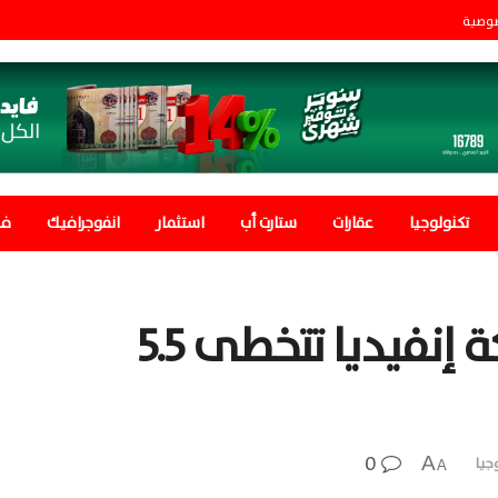
صوصية
تكنولوجيا
عقارات
ستارت أب
استثمار
انفوجرافيك
في
القيمة السوقية لشركة إنفيديا تتخطى 5.5
0
A
جيا
A