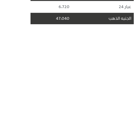
عيار 24
6،720
الجنيه الذهب
47،040