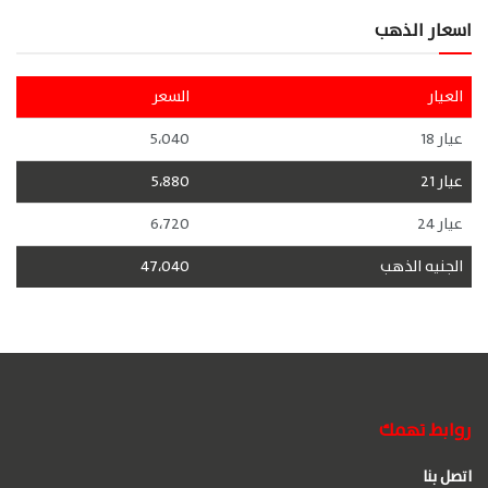
اسعار الذهب
العيار
السعر
عيار 18
5،040
عيار 21
5،880
عيار 24
6،720
الجنيه الذهب
47،040
روابط تهمك
اتصل بنا