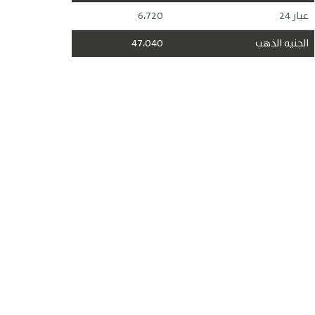
عيار 24
6،720
الجنيه الذهب
47،040