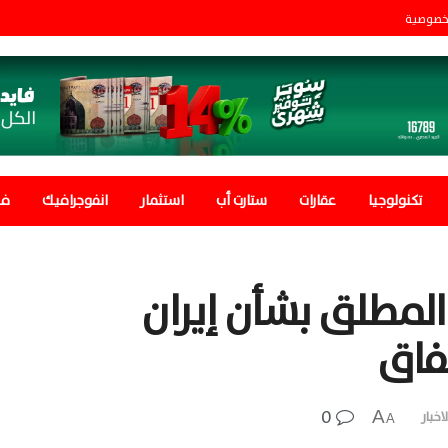
خصوصية
تكنولوجيا
عقارات
ستارت أب
استثمار
انفوجرافيك
في
 المطلق بشأن إيران
فاق
0
A
اخبار
A