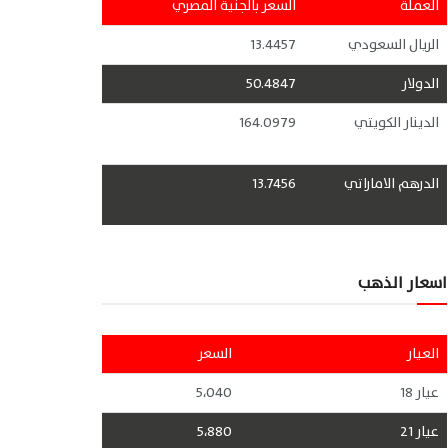
العملة
السعر بالجنية المصري
الريال السعودي
13.4457
الدولار
50.4847
الدينار الكويتي
164.0979
الدرهم الاماراتي
13.7456
اسعار الذهب
العيار
السعر
عيار 18
5،040
عيار 21
5،880