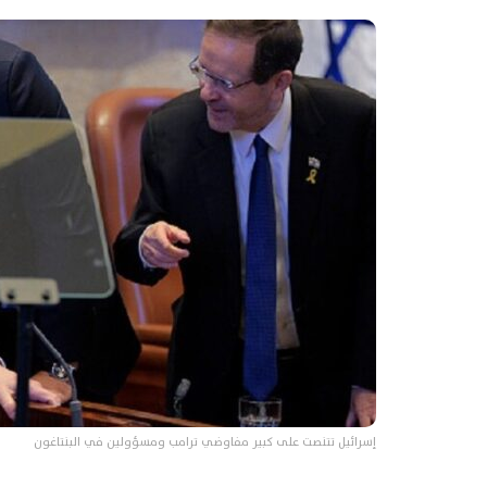
إسرائيل تتنصت على كبير مفاوضي ترامب ومسؤولين في البنتاغون