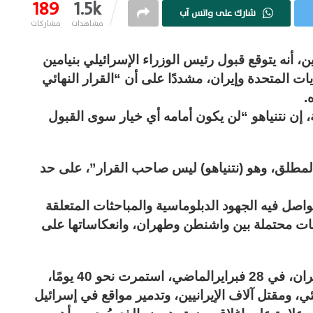
189
1.5k
شارك على واتس آب
مشاهدات
مشاركات
ين، أنه يتوقع قبول رئيس الوزراء الإسرائيلي بنيامين
ايات المتحدة وإيران، مشددًا على أن “القرار النهائي
.
، إن نتنياهو “لن يكون أمامه أي خيار سوى القبول
المطلق، وهو (نتنياهو) ليس صاحب القرار”، على حد
صل فيه الجهود الدبلوماسية والمباحثات المتعلقة
ات محتملة بين واشنطن وطهران، وانعكاساتها على
واندلعت الحرب الأمريكية – الإسرائيلية على إيران، في 28 فبرايرالماضي، استمرت نحو 40 يومًا،
 ومقتل آلاف الإيرانيين، وتدمير مواقع في إسرائيل