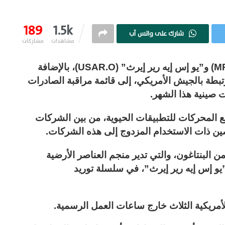
189
1.5k
شارك على واتس آب
مشاهدات
مشاركات
أضافت الصين شركتي “إم بي ماتيريالز” (MP.N) و”يو إس إيه رير إيرث” (USAR.O)، بالإضافة
بطة بالجيش الأمريكي، إلى قائمة مراقبة الصادرات
 صينية هذا الشهر.
المحركات للتطبيقات الحيوية، من بين الشركات
ين ذات الاستخدام المزدوج إلى هذه الشركات.
 البنتاغون، والتي تدير منجم العناصر الأرضية
”يو إس إيه رير إيرث”، في سلسلة توريد
أمريكية الثلاث خارج ساعات العمل الرسمية.