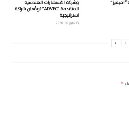
 “آميفيز”
وشركة الاستشارات الهندسية
المتقدمة “ADVEC” توقّعان شراكة
استراتيجية
مايو 20, 2026
 بـ
*