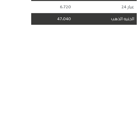
عيار 24
6،720
الجنيه الذهب
47،040