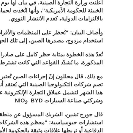
أعلنت وزارة التجارة الصينية، في بيان لها يوم 
الخبيثة للحكومة الأمريكية”، وأنها اتُخذت لحما
بالالتزامات الدولية، كعدم الانتشار النووي.
وأضاف البيان: “يُحظر على المنظمات والأفراد
استخدام مزدوج، مصدرها الصين، إلى تلك الجه
تُعدّ هذه الخطوة بمثابة حظر كامل على صادر
المذكورة، ما يُشدّد القواعد التي كانت تشترط
مع ذلك، قال محللون إنّ إجراءات الصين تُعتبر ر
تضم شركات التكنولوجيا الصينية التي يُعتقد أنه
هذا الشهر لتشمل عملاق التجارة الإلكترونية علي 
وشركتي صناعة السيارات BYD وNIO
قال جورج تشين، الشريك المسؤول عن منطقة
استشارات جيوسياسية: “معظم هذه الشركات 
الدفاعية أو تربطها علاقات وثيقة بالحكومة ا