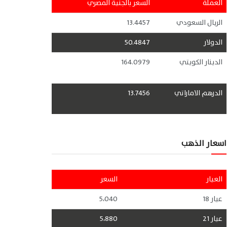
العملة
السعر بالجنية المصري
الريال السعودي
13.4457
الدولار
50.4847
الدينار الكويتي
164.0979
الدرهم الاماراتي
13.7456
اسعار الذهب
العيار
السعر
عيار 18
5،040
عيار 21
5،880