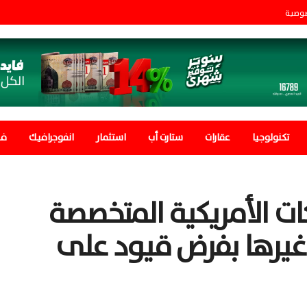
صوصية
تكنولوجيا
عقارات
ستارت أب
استثمار
انفوجرافيك
في
ت الأمريكية المتخصصة
وغيرها بفرض قيود على