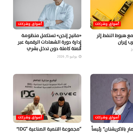
أسواق وشركات
أسواق وشركات
مع هبوط النفط إثر
«مانيج إنجن» تستكمل منظومة
ب إيران
إدارة دورة الشهادات الرقمية عبر
أتمتة كاملة دون تدخل بشري
يوليو 15, 2026
أسواق وشركات
أسواق وشركات
ر بالاكريشنان” رئيساً
“مجموعة التنمية الصناعية “IDG”