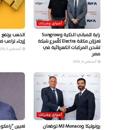
أسواق وشركات
راية للمباني الذكية وSungrow
الذهب يرتفع 
تعززان مكانة Electra كأسرع شبكة
إرجاء ترامب ضر
لشحن المركبات الكهربائية في
أغسطس 3, 2026
مصر
أغسطس 4, 2026
أسواق وشركات
رونوتيكا وM3 Monaco توقعان
تعيين “رامكوما