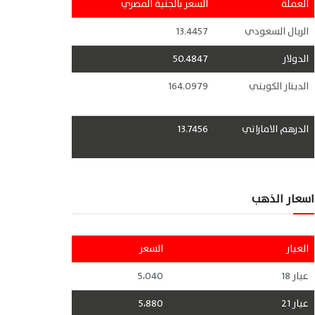
العملة
السعر بالجنية المصري
الريال السعودي
13.4457
الدولار
50.4847
الدينار الكويتي
164.0979
الدرهم الاماراتي
13.7456
اسعار الذهب
العيار
السعر
عيار 18
5،040
عيار 21
5،880