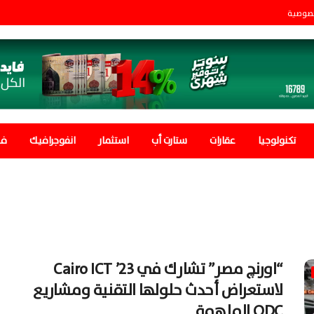
صوصية
تكنولوجيا
عقارات
ستارت أب
استثمار
انفوجرافيك
في
“اورنچ مصر” تشارك في Cairo ICT ’23
لاستعراض أحدث حلولها التقنية ومشاريع
ODC الملهمة