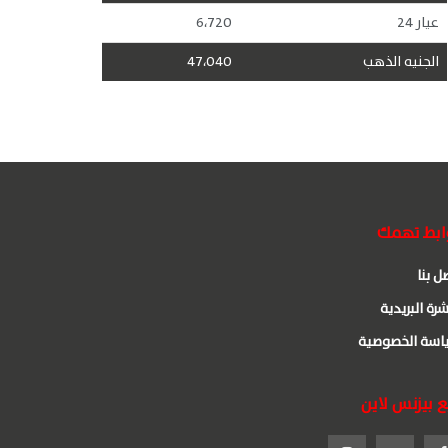
عيار 24
6،720
الجنيه الذهب
47،040
ابط تهمك
ل بنا
شرة البريدية
اسة الخصوصية
ع بيزنس لاين