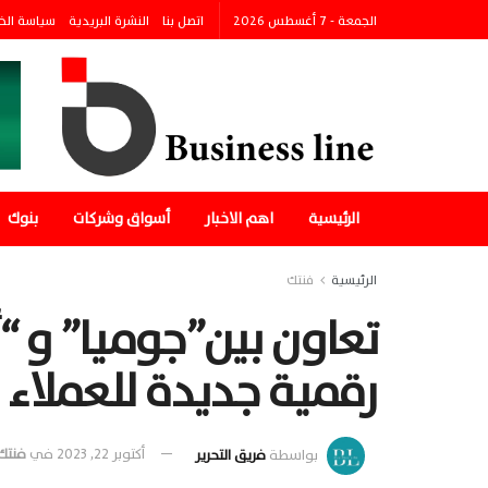
الجمعة - 7 أغسطس 2026
اتصل بنا
النشرة البريدية
سياسة الخ
الرئيسية
اهم الاخبار
أسواق وشركات
بنوك
الرئيسية
فنتك
تعاون بين”جوميا” و “أ
رقمية جديدة للعملاء
بواسطة
فريق التحرير
أكتوبر 22, 2023
في
فنتك