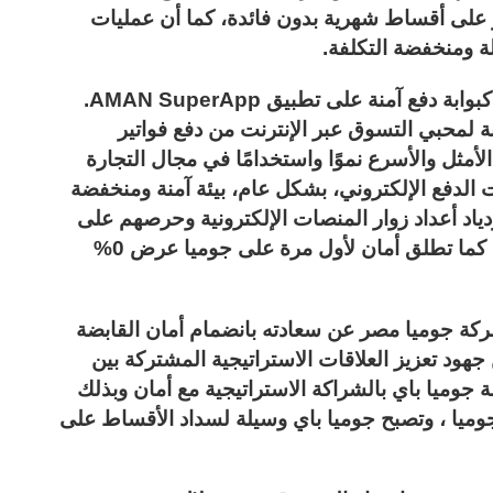
ير على أقساط شهرية بدون فائدة، كما أن عمليات
لة ومنخفضة التكلفة.
أعلنت الشركتين أيضا عن اختيار JumiaPay كبوابة دفع آمنة على تطبيق AMAN SuperApp.
 لمحبي التسوق عبر الإنترنت من دفع فواتير
لأمثل والأسرع نموًا واستخدامًا في مجال التجارة
ت الدفع الإلكتروني، بشكل عام، بيئة آمنة ومنخفضة
لازدياد أعداد زوار المنصات الإلكترونية وحرصهم على
الاستفادة من مزايا الدفع الإلكتروني المختلفة. كما تطلق أمان لأول مرة على جوميا عرض 0%
ركة جوميا مصر عن سعادته بانضمام أمان القابضة
جهود تعزيز العلاقات الاستراتيجية المشتركة بين
وميا باي بالشراكة الاستراتيجية مع أمان وبذلك
وميا ، وتصبح جوميا باي وسيلة لسداد الأقساط على