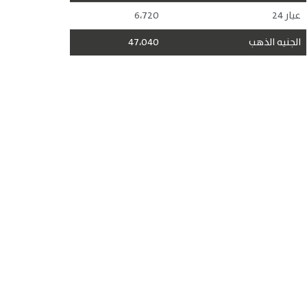
عيار 24
6،720
الجنيه الذهب
47،040