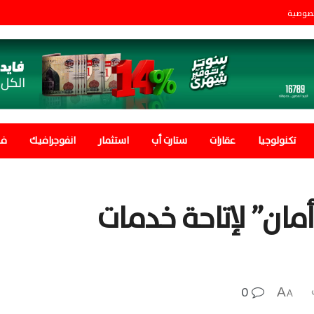
صوصية
تكنولوجيا
عقارات
ستارت أب
استثمار
انفوجرافيك
في
مان” لإتاحة خدمات
0
A
A