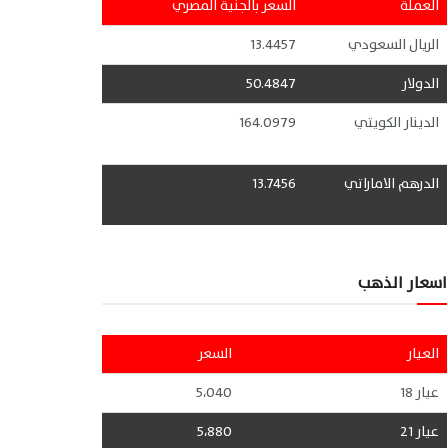
العملة
السعر بالجنية المصري
الريال السعودي
13.4457
الدولار
50.4847
الدينار الكويتي
164.0979
الدرهم الاماراتي
13.7456
اسعار الذهب
العيار
السعر
عيار 18
5،040
عيار 21
5،880