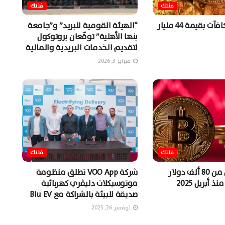
فنتك
فنتك
شركة توزع مكافآت بقيمة 44 مليار
“الهيئة القومية للبريد” و”جامعة
بنها الأهلية” توقّعان بروتوكول
لتقديم الخدمات البريدية والمالية
فبراير 3, 2026
فنتك
فنتك
البيتكوين أقل من 80 ألف دولار
شركة VOO App تطلق منظومة
 أبريل 2025
موتوسيكلات دليڤري كهربائية
صديقة للبيئة بالشراكة مع Blu EV
نوفمبر 26, 2025