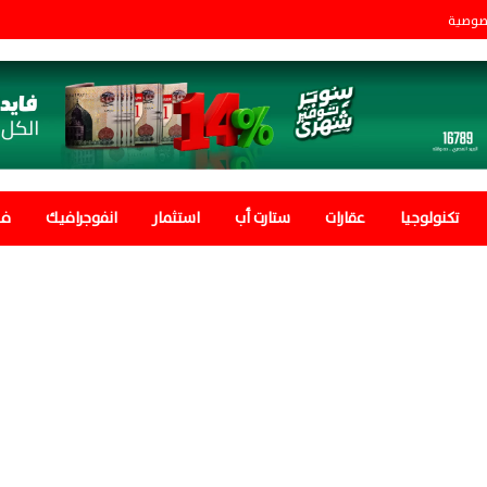
صوصية
تكنولوجيا
عقارات
ستارت أب
استثمار
انفوجرافيك
في