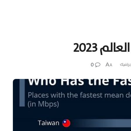
الم 2023
0
A
جرافيك
A