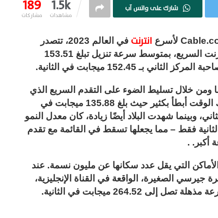
189
1.5k
شارك على واتس آب
مشاهدات
مشاركات
انترنت
في العالم 2023، تتصدر
تايوان قمة دول العالم عندما يتعلق الأمر بالإنترنت السريع، بمتوسط ​​سرعة تنزيل تبلغ 153.51
 بـ 152.45 ميجابت في الثانية.
ًا ومن خلال تسليط الضوء على التقدم السريع الذي
تم إحرازه هناك، كان متوسط ​​السرعة في ذلك الوقت أبطأ بكثير حيث بلغ 135.88 ميجابت في
ابان المركز الثاني، وبينما شهدت البلاد أيضًا زيادة، كان معدل النمو
بمقدار 2.37 ميجابت في الثانية فقط – مما يجعلها تسقط في القائمة مع تقدم
 أكبر. .
لأماكن التي يقل عدد سكانها عن مليون نسمة. عند
ة جيرسي الصغيرة، الواقعة في القناة الإنجليزية،
264.5 ميجابت في الثانية.