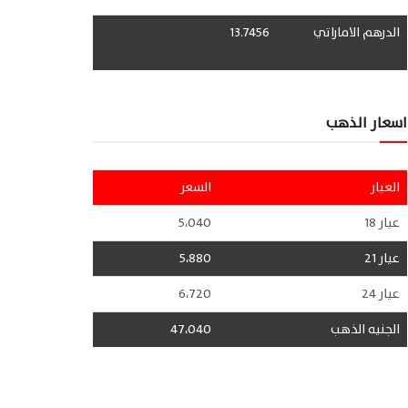
الدرهم الاماراتي
13.7456
اسعار الذهب
العيار
السعر
عيار 18
5،040
عيار 21
5،880
عيار 24
6،720
الجنيه الذهب
47،040