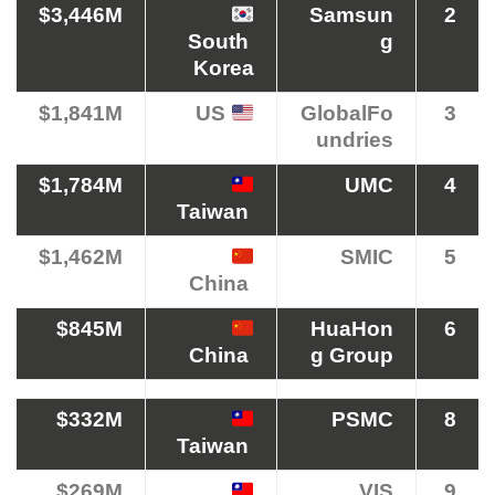
$3,446M
Samsun
2
South
g
Korea
$1,841M
US
GlobalFo
3
undries
$1,784M
UMC
4
Taiwan
$1,462M
SMIC
5
China
$845M
HuaHon
6
China
g Group
$332M
PSMC
8
Taiwan
$269M
VIS
9