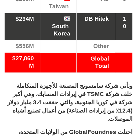
Taiwan
$234M
DB Hitek
1
South
0
Korea
$556M
Other
$27,860
Global
M
Total
وتأتي شركة سامسونج المصنعة للأجهزة المتكاملة
خلف شركة TSMC في إيرادات المسابك، وهي أكبر
شركة في كوريا الجنوبية، والتي حققت 3.4 مليار دولار
(12.4٪ من إيرادات الصناعة) من أعمال تصنيع أشباه
الموصلات.
احتلت GlobalFoundries من الولايات المتحدة،