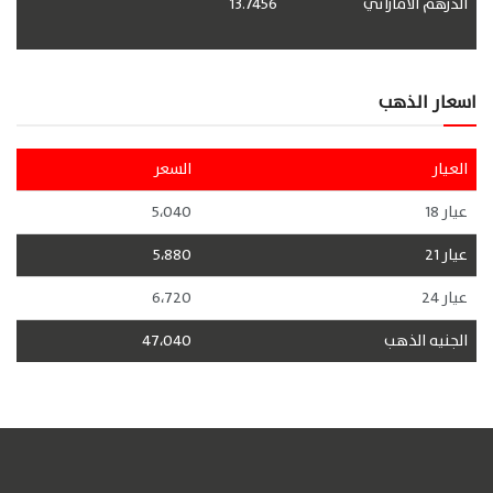
الدرهم الاماراتي
13.7456
اسعار الذهب
العيار
السعر
عيار 18
5،040
عيار 21
5،880
عيار 24
6،720
الجنيه الذهب
47،040