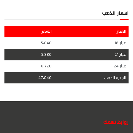
اسعار الذهب
العيار
السعر
عيار 18
5،040
عيار 21
5،880
عيار 24
6،720
الجنيه الذهب
47،040
روابط تهمك