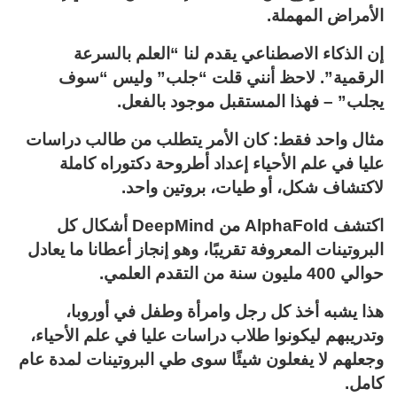
الأمراض المهملة.
إن الذكاء الاصطناعي يقدم لنا “العلم بالسرعة
الرقمية”. لاحظ أنني قلت “جلب” وليس “سوف
يجلب” – فهذا المستقبل موجود بالفعل.
مثال واحد فقط: كان الأمر يتطلب من طالب دراسات
عليا في علم الأحياء إعداد أطروحة دكتوراه كاملة
لاكتشاف شكل، أو طيات، بروتين واحد.
اكتشف AlphaFold من DeepMind أشكال كل
البروتينات المعروفة تقريبًا، وهو إنجاز أعطانا ما يعادل
حوالي 400 مليون سنة من التقدم العلمي.
هذا يشبه أخذ كل رجل وامرأة وطفل في أوروبا،
وتدريبهم ليكونوا طلاب دراسات عليا في علم الأحياء،
وجعلهم لا يفعلون شيئًا سوى طي البروتينات لمدة عام
كامل.