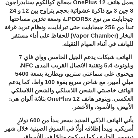
يعمل هاتف OnePlus 12 بمعالج كوالكوم سنابدراجون
8 جين 3 مع ذاكرة عشوائية بحجم يتراوح بين 12 و 24
جيجابايت من نوع LPDDR5x، وسعة تخزين مساحتها
تبدأ من 256 جيجابايت حتى تيرابايت، ونظام تبريد غرفة
البخار (Vapor Chamber) للحفاظ على أداء مستقر
للهاتف في أثناء المهام الثقيلة.
الهاتف شبكات يدعم الجيل الخامس وواي فاي 7
وبلوتوث 5.4 وتقنية الاتصال القريب المدى NFC،
ويحتوي على سماعتي ستريو، وبطارية بسعة 5400
ميلي أمبير، مع شاحن سريع بقوة 100 واط، كما يدعم
الهاتف خاصيتي الشحن اللاسلكي والشحن اللاسلكي
العكسي. ويتوفر هاتف OnePlus 12 بثلاثة ألوان هي:
الأبيض، والأسود، والأخضر.
يأتي الهاتف الذكي الجديد بسعر يبدأ من 600 دولارٍ
أمريكي، ويبدأ إطلاقه أولًا في السوق الصينية خلال شهر
ديسمبر الجاري، كما سيكون متاحًا في الأسواق