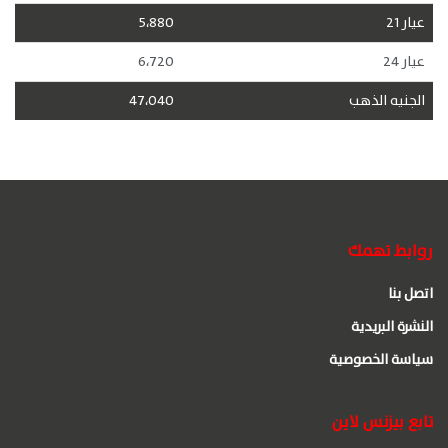
عيار 21
5،880
عيار 24
6،720
الجنيه الذهب
47،040
روابط تهمك
اتصل بنا
النشرة البريدية
سياسة الخصوصية
تابع بيزنس لاين