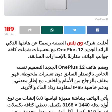
OnePlus 12
189
مشاركات
ون بلس
أعلنت شركة
الصينية رسميًا عن هاتفها الذكي
الرائد الجديد OnePlus 12 مع تحسينات شملت كافة
جوانب الهاتف مقارنةً بالإصدارات السابقة.
ويضم هاتف OnePlus 12 الجديد التصميم نفسه
الخاص بالإصدار السابق دون تغييرات ملحوظة، فهو
مغلف بالزجاج من الأمام والخلف، مع إطار معدني،
ودعم خاصية IP65 لمقاومة رذاذ الماء والأتربة.
يأتي الهاتف بشاشة مميزة قياسها 6.8 إنشات من نوع
أولِد بدقة 1440 × 3168 بكسل، تعطي كثافة بكسلات
قدرها 510 بكسل لكل إنش، مع معدل تحديث متغير