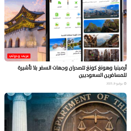
عربى ودولي
أرمينيا وهونغ كونغ تتصدران وجهات السفر بلا تأشيرة
للمسافرين السعوديين
يوليو 9, 2025