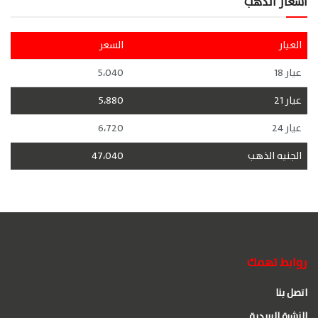
اسعار الذهب
العيار
السعر
عيار 18
5،040
عيار 21
5،880
عيار 24
6،720
الجنيه الذهب
47،040
روابط تهمك
اتصل بنا
النشرة البريدية