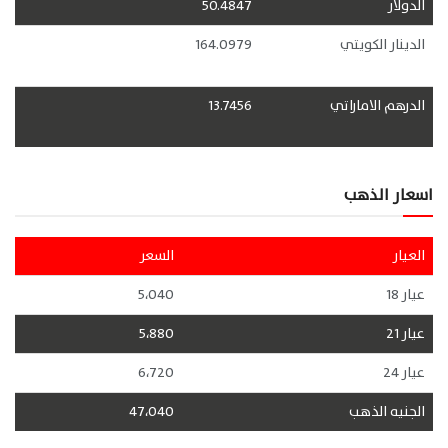
الدولار
50.4847
الدينار الكويتي
164.0979
الدرهم الاماراتي
13.7456
اسعار الذهب
العيار
السعر
عيار 18
5،040
عيار 21
5،880
عيار 24
6،720
الجنيه الذهب
47،040