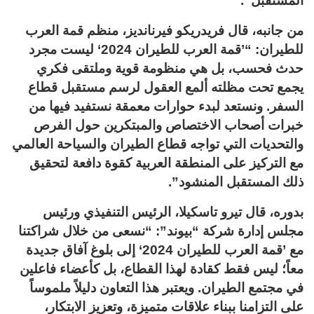
المستقبل”.
من جانبه، قال فريدريكو فيرنانديز، منظم قمة العرب
للطيران: “’قمة العرب للطيران 2024‘ ليست مجرد
حدث فحسب، بل هي منظومة قوية وملتقى فكري
يجمع تحت مظلته ألمع العقول لرسم مستقبل قطاع
السفر. ونستعد لبدء حوارات معمقة نستفيد فيها من
خبرات أصحاب الاختصاص والمبتكرين حول الفرص
والتحديات التي تواجه قطاع الطيران والسياحة العالمي
مع التركيز على المنطقة العربية كقوة دافعة لتحقيق
ذلك المستقبل المنشود”.
بدوره، قال تيرو تاسكيلا، الرئيس التنفيذي ورئيس
مجلس إدارة شركة “بيوند”: “نسعى من خلال شراكتنا
مع ’قمة العرب للطيران 2024‘ إلى بلوغ آفاق جديدة
معاً؛ ليس فقط كقادة لهذا القطاع، بل كأعضاء فاعلين
في مجتمع الطيران. ويعتبر هذا التعاون دليلاً ملموساً
على التزامنا ببناء علاقات متميزة، وتعزيز الابتكار،