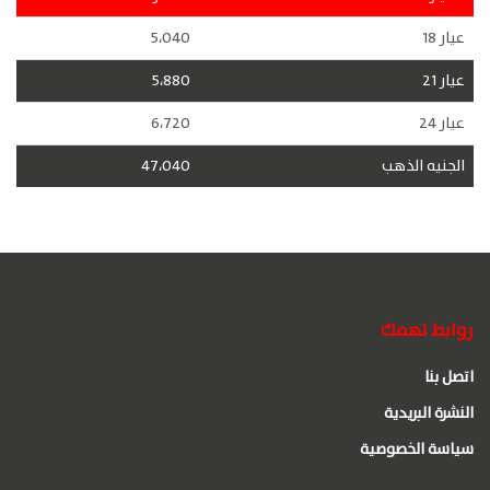
عيار 18
5،040
عيار 21
5،880
عيار 24
6،720
الجنيه الذهب
47،040
روابط تهمك
اتصل بنا
النشرة البريدية
سياسة الخصوصية