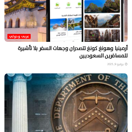
عربى ودولي
أرمينيا وهونغ كونغ تتصدران وجهات السفر بلا تأشيرة
للمسافرين السعوديين
يوليو 9, 2025