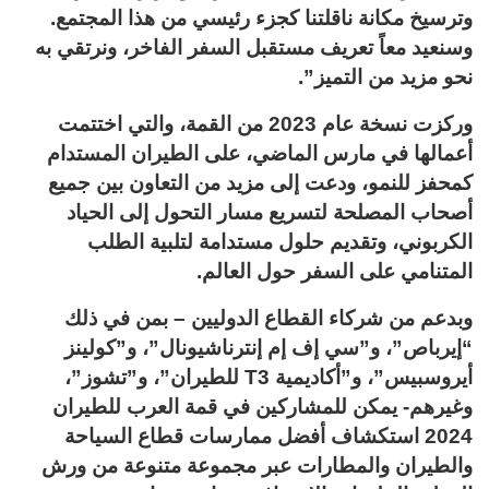
وترسيخ مكانة ناقلتنا كجزء رئيسي من هذا المجتمع.
وسنعيد معاً تعريف مستقبل السفر الفاخر، ونرتقي به
نحو مزيد من التميز”.
وركزت نسخة عام 2023 من القمة، والتي اختتمت
أعمالها في مارس الماضي، على الطيران المستدام
كمحفز للنمو، ودعت إلى مزيد من التعاون بين جميع
أصحاب المصلحة لتسريع مسار التحول إلى الحياد
الكربوني، وتقديم حلول مستدامة لتلبية الطلب
المتنامي على السفر حول العالم.
وبدعم من شركاء القطاع الدوليين – بمن في ذلك
“إيرباص”، و”سي إف إم إنترناشيونال”، و”كولينز
أيروسبيس”، و”أكاديمية T3 للطيران”، و”تشوز”،
وغيرهم- يمكن للمشاركين في قمة العرب للطيران
2024 استكشاف أفضل ممارسات قطاع السياحة
والطيران والمطارات عبر مجموعة متنوعة من ورش