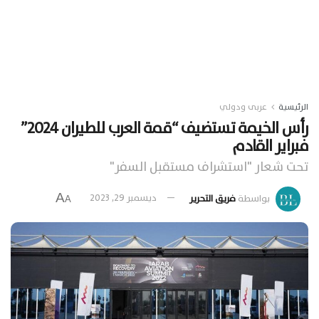
الرئيسية
عربى ودولي
رأس الخيمة تستضيف “قمة العرب للطيران 2024”
فبراير القادم
تحت شعار "استشراف مستقبل السفر"
A
بواسطة
فريق التحرير
ديسمبر 29, 2023
A