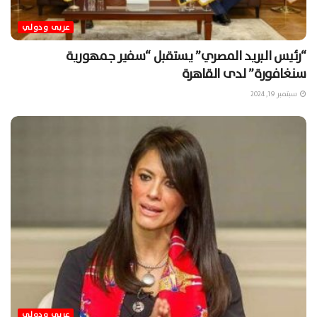
عربى ودولي
“رئيس البريد المصري” يستقبل “سفير جمهورية
سنغافورة” لدى القاهرة
سبتمبر 19, 2024
عربى ودولي