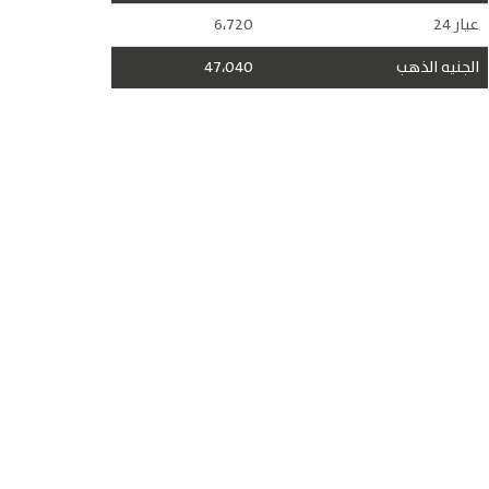
عيار 24
6،720
الجنيه الذهب
47،040