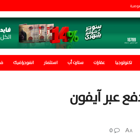
صوصية
تكنولوجيا
عقارات
ستارت أب
استثمار
انفوجرافيك
في
دفع عبر آيفون
0
A
A