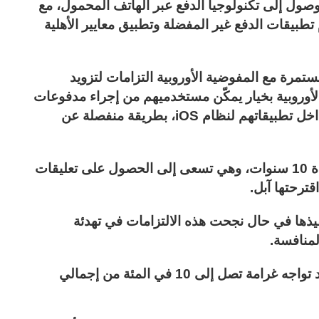
وصول إلى تكنولوجيا الدفع عبر الهاتف المحمول، مع
طبيقات الدفع غير المفضلة وتطبيق معايير الأهلية
تمرة مع المفوضية الأوروبية التزامات لتزويد
لأوروبية بخيار يمكّن مستخدميهم من إجراء مدفوعات
الاتصال القريب المدى NFC دون تلامس من داخل تطبيقاتهم لنظام iOS، بطريقة منفصلة عن
صرحت اللجنة إن التغييرات ستظل سارية لمدة 10 سنوات، وهي تسعى إلى الحصول على تعليقات
ترحتها آبل.
تنفيذها في حال نجحت هذه الالتزامات في تهدئة
لمنافسة.
وفي حال فشلت الشركة في الامتثال، فإنها قد تواجه غرامة تصل إلى 10 في المئة من إجمالي