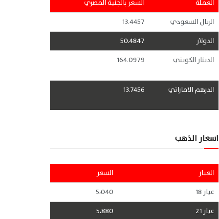
العملة
السعر بالجنية المصري
الريال السعودي
13.4457
الدولار
50.4847
الدينار الكويتي
164.0979
الدرهم الاماراتي
13.7456
اسعار الذهب
العيار
السعر
عيار 18
5،040
عيار 21
5،880