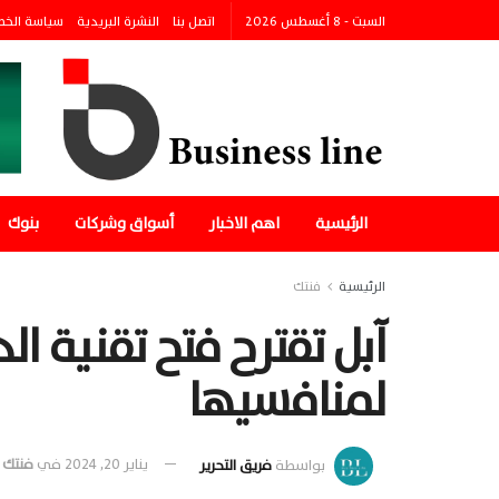
السبت - 8 أغسطس 2026
اتصل بنا
النشرة البريدية
سياسة الخ
الرئيسية
اهم الاخبار
أسواق وشركات
بنوك
الرئيسية
فنتك
آبل تقترح فتح تقنية ال
لمنافسيها
بواسطة
فريق التحرير
يناير 20, 2024
في
فنتك