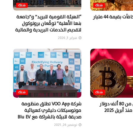
فنتك
فنتك
شركة توزع مكافآت بقيمة 44 مليار
“الهيئة القومية للبريد” و”جامعة
بنها الأهلية” توقّعان بروتوكول
لتقديم الخدمات البريدية والمالية
فبراير 3, 2026
فنتك
فنتك
البيتكوين أقل من 80 ألف دولار
شركة VOO App تطلق منظومة
 أبريل 2025
موتوسيكلات دليڤري كهربائية
صديقة للبيئة بالشراكة مع Blu EV
نوفمبر 26, 2025