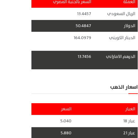
العملة
السعر بالجنية المصري
الريال السعودي
13.4457
الدولار
50.4847
الدينار الكويتي
164.0979
الدرهم الاماراتي
13.7456
اسعار الذهب
العيار
السعر
عيار 18
5،040
عيار 21
5،880