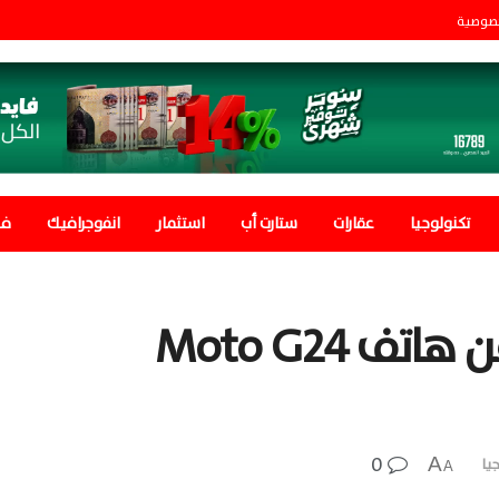
صوصية
تكنولوجيا
عقارات
ستارت أب
استثمار
انفوجرافيك
في
موتورولا تزيح الستار عن هاتف Moto G24
0
A
يا
A