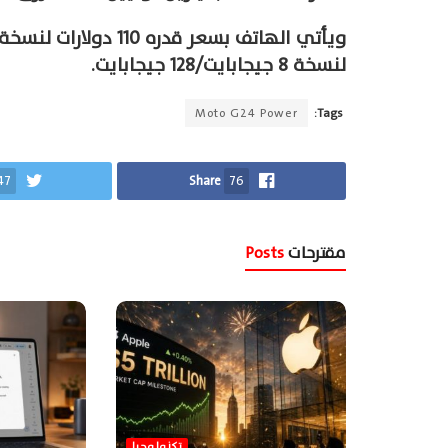
لنسخة 8 جيجابايت/128 جيجابايت.
Moto G24 Power
Tags:
47
Share
76
مقترحات
Posts
تكنولوجيا