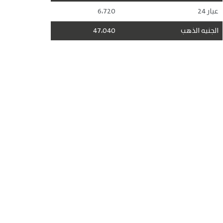
عيار 24
6،720
الجنيه الذهب
47،040