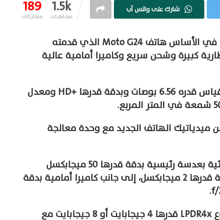
189
1.5k
شارك على واتس آب
مشاهدات
مشاركات
كشفت موتورولا عن Moto G24 Power، وهو في الأساس هاتف Moto G24 الذي قدمته
ارية كبيرة وشحن سريع وكاميرا أمامية عالية
ويأتي الهاتف مع شاشة من فئة IPS LCD بقياس قدره 6.56 بوصات وبدقة قدرها +HD ومعدل
ل المعالج الثماني النواة Helio G85 من ميدياتيك الهاتف الجديد مع وحدة معالجة
ويحتوي الجزء الخلفي من الهاتف كاميرا ثنائية بعدسة رئيسية بدقة قدرها 50 ميجابكسل
وفتحة عدسة قدرها f/1.8 وعدسة ماكرو بدقة قدرها 2 ميجابكسل، إلى جانب كاميرا أمامية بدقة
ويأتي الهاتف بذاكرة وصول عشوائي من نوع LPDR4x قدرها 4 جيجابايت أو 8 جيجابايت مع