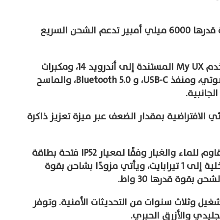
وزودت موتورولا الهاتف ببطارية بسعة كبيرة قدرها 6000 ميلي أمبير تدعم الشحن السريع
وتشمل المزايا البارزة الأخرى واجهة المستخدم My UX المستندة إلى أندرويد 14، ومكبرات
صوت مع دعم تقنية Dolby Atmos، ومنفذ صوتي، ومنفذ USB-C، و Bluetooth 5.0، والماسح
لجانبية.
 الافتراضية بمقدار الضعف عبر ميزة تعزيز ذاكرة
ويحتوي Moto G24 Power ذو التصميم المقاوم للماء والغبار وفقًا لمعيار IP52 فتحة بطاقة
microSD خاصة لتوسيع مساحة التخزين الداخلية إلى 1 تيرابايت، ويأتي مزودًا بشاحن بقوة
شغيل وثلاث سنوات من التحديثات الأمنية. وتوفر
جليدي والأزرق الحبري.