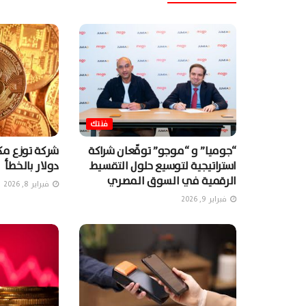
فنتك
“جوميا” و “موجو” توقّعان شراكة
استراتيجية لتوسيع حلول التقسيط
دولار بالخطأ
الرقمية في السوق المصري
فبراير 8, 2026
فبراير 9, 2026