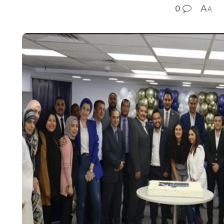
0
A
A