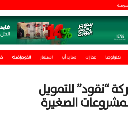
صوصية
تكنولوجيا
عقارات
ستارت أب
استثمار
انفوجرافيك
في
ركة “نقود” للتمويل
لمشروعات الصغيرة