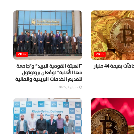
فنتك
فنتك
شركة توزع مكافآت بقيمة 44 مليار
“الهيئة القومية للبريد” و”جامعة
بنها الأهلية” توقّعان بروتوكول
لتقديم الخدمات البريدية والمالية
فبراير 3, 2026