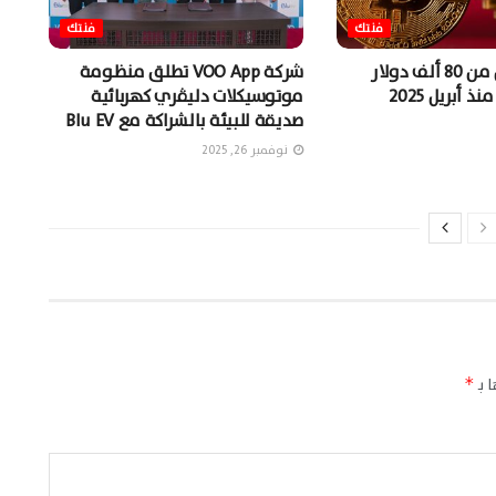
فنتك
فنتك
البيتكوين أقل من 80 ألف دولار
شركة VOO App تطلق منظومة
 أبريل 2025
موتوسيكلات دليڤري كهربائية
صديقة للبيئة بالشراكة مع Blu EV
نوفمبر 26, 2025
 بـ
*