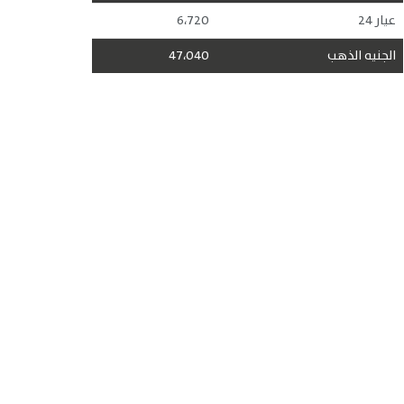
عيار 24
6،720
الجنيه الذهب
47،040