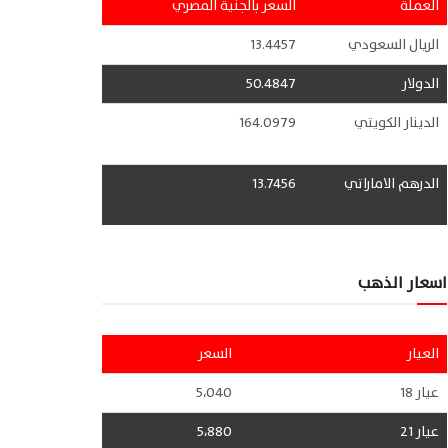
العملة
السعر بالجنية المصري
الريال السعودي
13.4457
الدولار
50.4847
الدينار الكويتي
164.0979
الدرهم الاماراتي
13.7456
اسعار الذهب
العيار
السعر
عيار 18
5،040
عيار 21
5،880