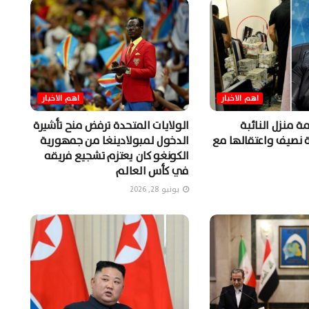
اهم الاخبار
اهم الاخبار
 منزل النائبة
الولايات المتحدة ترفض منح تأشيرة
ة نصيف واعتقالها مع
الدخول لمبولادينغا من جمهورية
الكونغو كان يعتزم تشجيع فريقه
في كأس العالم
يونيو 28, 2026