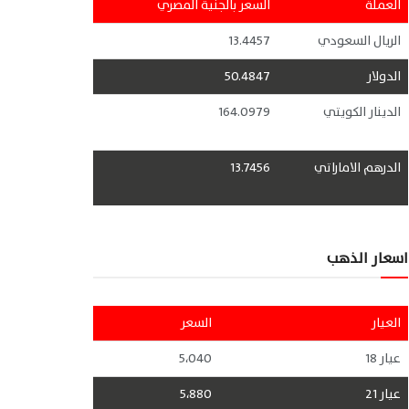
العملة
السعر بالجنية المصري
الريال السعودي
13.4457
الدولار
50.4847
الدينار الكويتي
164.0979
الدرهم الاماراتي
13.7456
اسعار الذهب
العيار
السعر
عيار 18
5،040
عيار 21
5،880