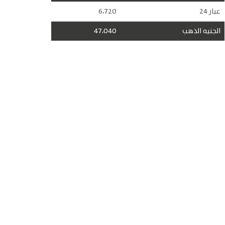
عيار 24
6،720
الجنيه الذهب
47،040