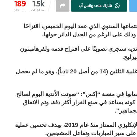
189
1.5k
شارك على واتس آب
مشاهدات
مشاركات
تماعها السنوي الذي عقد اليوم الخميس، اقتراحًا
أندية ستجري تصويتًا على اقتراح قدمه ولفرهامبتون
يرليج.
وعادة يتطلب تمرير أي اقتراح لتغيير القواعد أغلبية الثلثين (14 من أصل 20 نادياً)، وهو ما لم يحصل
سابها في منصة “إكس”: “صوتت الأندية اليوم لصالح
 VAR في البريميرليغ. كونه يساعد في صنع القرار أكثر دقة، وتم الاتفاق
لجماهير”.
يذكر أنه يتم استخدام تقنية VAR في الدوري الإنكليزي الممتاز منذ عام 2019، بهدف تحسين عملية
ها على سير المباريات وتفاعل المشجعين.