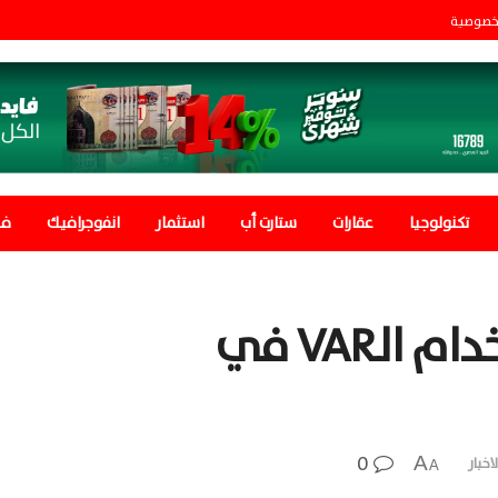
خصوصية
تكنولوجيا
عقارات
ستارت أب
استثمار
انفوجرافيك
في
إنجلترا تبقي على استخدام الـVAR في
0
A
اخبار
A