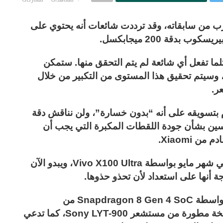
Xiaomi 15  في وقت أقرب من سابقاته، وقد ترددت شائعات أنه يحتوي على
لما تفعل أي شائعة لم يتم التحقق منها. ستمكن
 في عدسة الكاميرا، وسيتم تحقيق هذا المستوى من التكبير من خلال
ر.
 هذا أو لا تقوم بتسويقه على أنه “بدون خسارة”، ولن نناقش دقة
ن بشأن جودة اللقطات المكبرة التي يجب أن
تم تقديم كاميرا مقربة بدقة 200 ميجابكسل في شهر مايو بواسطة Vivo X100 Ultra، ويبدو الآن
يجب أن يتم تشغيل هاتف Xiaomi 15 Ultra بواسطة Snapdragon 8 Gen 4 SoC من
Qualcomm. ستستخدم كاميرته الرئيسية نسخة مطورة من مستشعر Sony LYT-900، كما تدعي