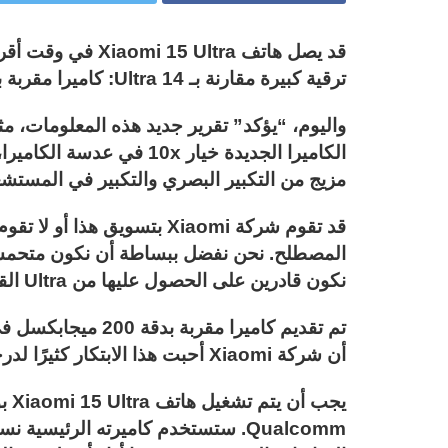
قد يصل هاتف Ultra
ترقية كبيرة مقارنة بـ 14 Ultra: كاميرا مقربة بيريسكوب بدقة 200 ميجابكسل.
واليوم، “يؤكد” تقرير جديد هذه المعلومات، مث
الكاميرا الجديدة خيار 10x
مزيج من التكبير البصري والتكبير في المستشع
قد تقوم شركة Xiaomi بتسويق
المصطلح. نحن نفضل ببساطة أن نكون متحمسي
نكون قادرين على الحصول عليها من Ultra القادم من Xiaomi.
أن شركة Xiaomi أحبت هذا الابتكار كثيرًا لدرجة أنها على استعداد لأن تحذو حذوها.