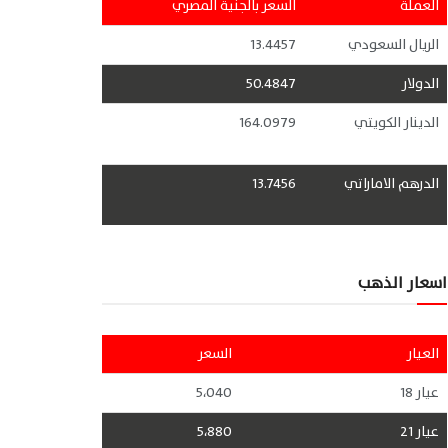
العملة
السعر بالجنية المصري
الريال السعودي
13.4457
الدولار
50.4847
الدينار الكويتي
164.0979
الدرهم الاماراتي
13.7456
اسعار الذهب
العيار
السعر
عيار 18
5،040
عيار 21
5،880