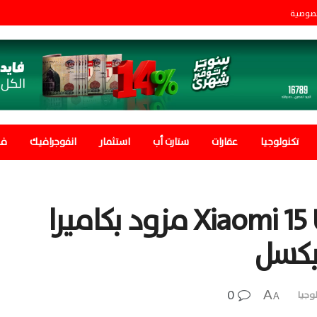
صوصية
تكنولوجيا
عقارات
ستارت أب
استثمار
انفوجرافيك
في
الاعلان عن هاتف Xiaomi 15 Ultra مزود بكاميرا
0
A
وجيا
A