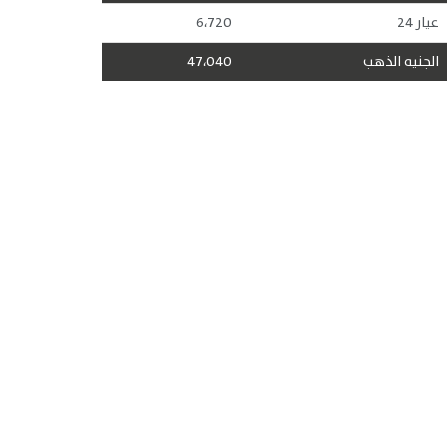
عيار 24
6،720
الجنيه الذهب
47،040