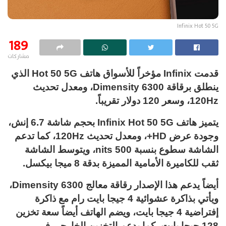
Infinix Hot 50 5G
189
مشاركات
قدمت Infinix مؤخراً للأسواق هاتف Hot 50 5G الذي
ينطلق برقاقة Dimensity 6300، ومعدل تحديث
120Hz، وسعر 120 دولار تقريباً.
يتميز هاتف Infinix Hot 50 5G بحجم شاشة 6.7 إنش،
وجودة عرض HD+، ومعدل تحديث 120Hz، كما تدعم
الشاشة سطوع بنسبة 500 nits، ويتوسط الشاشة
ثقب للكاميرة الأمامية المميزة بدقة 8 ميجا بيكسل.
أيضاً يدعم هذا الإصدار رقاقة معالج Dimensity 6300،
ويأتي بذاكرة عشوائية 4 جيجا بايت رام مع ذاكرة
إفتراضية 4 جيجا بايت، ويضم الهاتف أيضاً سعة تخزين
128 جيجا بايت، كما يدعم التخزين الخارجي في