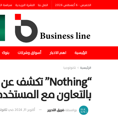
الخميس - 6 أغسطس 2026
اتصل بنا
النشرة البريدية
سياسة ال
الرئيسية
اهم الاخبار
أسواق وشركات
بنوك
الرئيسية
تكنولوجيا
“Nothing” تك
بالتعاون مع المستخد
بواسطة
فريق التحرير
أكتوبر 31, 2024
في
تكنول