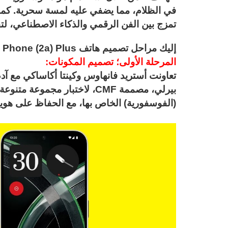
في الظلام، مما يضفي عليه لمسة سحرية. كما
تمزج بين الفن الرقمي والذكاء الاصطناعي، لت
إليك مراحل تصميم هاتف Phone (2a) Plus إصدار Community Edition:
المرحلة الأولى؛ تصميم المكونات:
تعاونت أستريد فانهاوس وكينتا أكاساكي مع آد
بيرلي، مصممة CMF، لاختبار مجم
(الفوسفورية) الخاص بها، مع الحفاظ على هوية Nothing الأساسية للجها