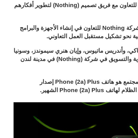
وبعد عملية اختيار دقيقة، فاز خمسة مشاركين للتعاون مع فريق تصميم (Nothing) لتطوير أفكارهم
ويُعدّ (Community Edition)، أول مشروع لشركة Nothing للتعاون في إنشاء الأجهزة والبرامج
ة نحو تشكيل مستقبل العمل التعاوني.
ساكي، وأندريس ماتيوس، وإيان هنري سيموندز، وسونيا
بالما مع فريق التصميم والإبداع والعلامة التجارية والتسويق في شركة (Nothing) في مدينة لندن
وكانت نتيجة هذا التعاون بين فريق الشركة والمجتمع هو هاتف Phone (2a) Plus إصدار