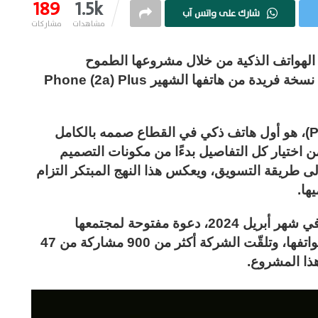
189
1.5k
شارك على واتس آب
مشاهدات
مشاركات
نوعية في عالم الهواتف الذكية من خلال مشروعها الطموح
(Community Edition)، إذ كشفت اليوم عن نسخة فريدة من هاتفها الشهير Phone (2a) Plus
ويُعدّ (Phone 2a Plus Community Edition)، هو أول هاتف ذكي في القطاع صممه بالكامل
لعلامة من اختيار كل التفاصيل بدءًا من مكونات التصميم
ى طريقة التسويق، ويعكس هذا النهج المبتكر التزام
ها.
بدأت القصة عندما أطلقت شركة (Nothing) في شهر أبريل 2024، دعوة مفتوحة لمجتمعها
للمشاركة في تصميم إصدار جديد من أحدث هواتفها، وتلقّت الشركة أكثر من 900 مشاركة من 47
ذا المشروع.