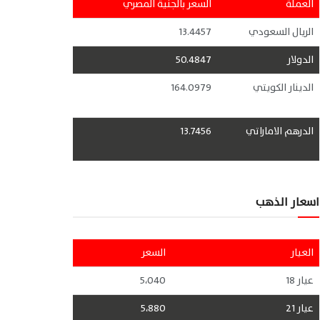
العملة
السعر بالجنية المصري
الريال السعودي
13.4457
الدولار
50.4847
الدينار الكويتي
164.0979
الدرهم الاماراتي
13.7456
اسعار الذهب
العيار
السعر
عيار 18
5،040
عيار 21
5،880