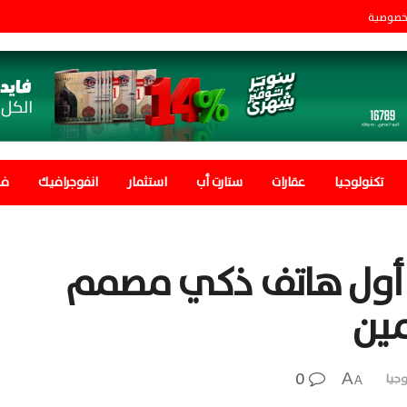
خصوصية
تكنولوجيا
عقارات
ستارت أب
استثمار
انفوجرافيك
في
شف عن أول هاتف ذكي مصمم
مين
0
A
وجيا
A