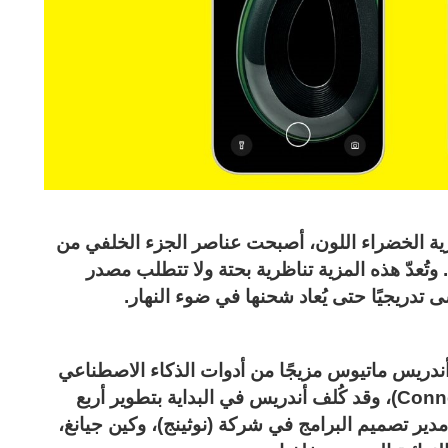
ية الخضراء اللون، أصبحت عناصر الجزء الخلفي من
 وتُعدّ هذه المزية تناظرية بحتة ولا تتطلب مصدر
تدريجيًا حتى يُعاد شحنها في ضوء النهار.
أندريس ماتيوس مزيجًا من أدوات الذكاء الاصطناعي
والتصميم الرقمي لإنشاء (Connected Collection)، وقد كُلف أندريس في البداية بتطوير أربع
دير تصميم البرامج في شركة (نوثينج)، وكين جيانغ،