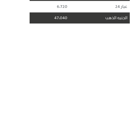
عيار 24
6،720
الجنيه الذهب
47،040