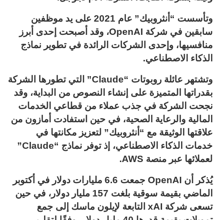
وتأسست “أنثروبيك” عام 2021 على يد موظفين
سابقين في شركة OpenAI، وقد أصبحت إحدى أبرز
منافسيها، وإحدى الشركات الرائدة في تطوير نماذج
الذكاء الاصطناعي.
وتشتهر عائلة روبوتات “Claude” التي تطورها الشركة
بقدراتها المتميزة على إنشاء النصوص من البداية، وقد
نجحت الشركة في جذب عملاء من قطاعي الخدمات
المالية والرعاية الصحية، في حين استفادت أمازون من
علاقتها الوثيقة مع “أنثروبيك” لتعزيز مكانتها في
خدمات الذكاء الاصطناعي، إذ توفر نماذج “Claude”
لعملائها عبر منصة AWS.
يُذكر أن OpenAI جمعت 6.6 مليارات دولار في أكتوبر
الماضي بقيمة سوقية بلغت 157 مليار دولار، في حين
تسعى شركة xAI التابعة لإيلون ماسك إلى جمع
تمويلات بقيمة قدرها 40 مليار دولار، وفقًا لتقارير