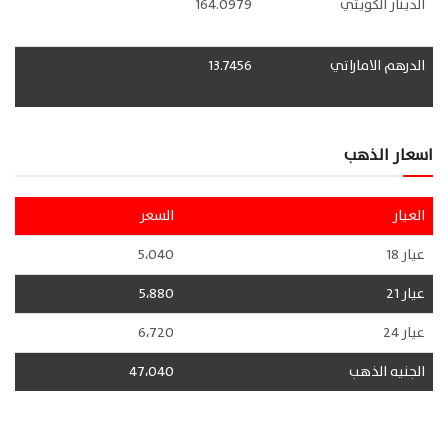
الدينار الكويتي
164.0979
الدرهم الاماراتي
13.7456
اسعار الذهب
العيار
السعر
عيار 18
5،040
عيار 21
5،880
عيار 24
6،720
الجنيه الذهب
47،040