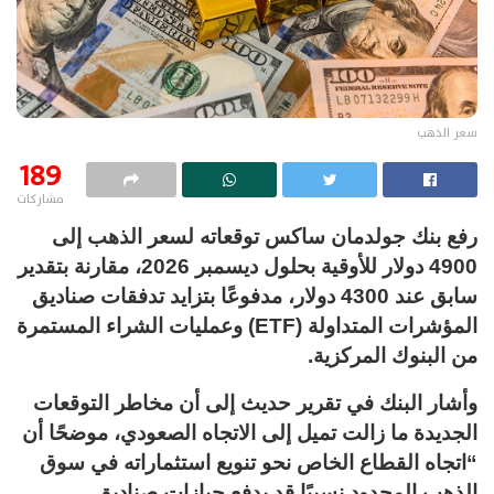
سعر الذهب
189
مشاركات
رفع بنك جولدمان ساكس توقعاته لسعر الذهب إلى
4900 دولار للأوقية بحلول ديسمبر 2026، مقارنة بتقدير
سابق عند 4300 دولار، مدفوعًا بتزايد تدفقات صناديق
المؤشرات المتداولة (ETF) وعمليات الشراء المستمرة
من البنوك المركزية.
وأشار البنك في تقرير حديث إلى أن مخاطر التوقعات
الجديدة ما زالت تميل إلى الاتجاه الصعودي، موضحًا أن
“اتجاه القطاع الخاص نحو تنويع استثماراته في سوق
الذهب المحدود نسبيًا قد يدفع حيازات صناديق