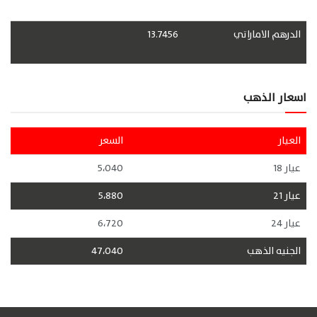
الدرهم الاماراتي
13.7456
اسعار الذهب
العيار
السعر
عيار 18
5،040
عيار 21
5،880
عيار 24
6،720
الجنيه الذهب
47،040