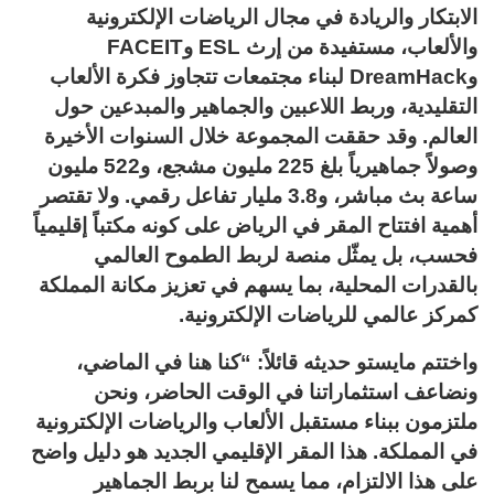
الابتكار والريادة في مجال الرياضات الإلكترونية
والألعاب، مستفيدة من إرث ESL وFACEIT
وDreamHack لبناء مجتمعات تتجاوز فكرة الألعاب
التقليدية، وربط اللاعبين والجماهير والمبدعين حول
العالم. وقد حققت المجموعة خلال السنوات الأخيرة
وصولاً جماهيرياً بلغ 225 مليون مشجع، و522 مليون
ساعة بث مباشر، و3.8 مليار تفاعل رقمي. ولا تقتصر
أهمية افتتاح المقر في الرياض على كونه مكتباً إقليمياً
فحسب، بل يمثّل منصة لربط الطموح العالمي
بالقدرات المحلية، بما يسهم في تعزيز مكانة المملكة
كمركز عالمي للرياضات الإلكترونية.
واختتم مايستو حديثه قائلاً: “كنا هنا في الماضي،
ونضاعف استثماراتنا في الوقت الحاضر، ونحن
ملتزمون ببناء مستقبل الألعاب والرياضات الإلكترونية
في المملكة. هذا المقر الإقليمي الجديد هو دليل واضح
على هذا الالتزام، مما يسمح لنا بربط الجماهير