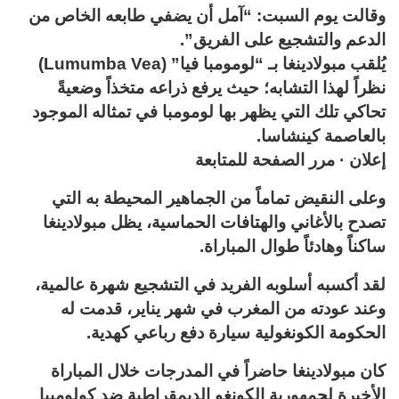
وقالت يوم السبت: “آمل أن يضفي طابعه الخاص من
الدعم والتشجيع على الفريق”.
يُلقب مبولادينغا بـ “لومومبا فيا” (Lumumba Vea)
نظراً لهذا التشابه؛ حيث يرفع ذراعه متخذاً وضعيةً
تحاكي تلك التي يظهر بها لومومبا في تمثاله الموجود
بالعاصمة كينشاسا.
إعلان · مرر الصفحة للمتابعة
وعلى النقيض تماماً من الجماهير المحيطة به التي
تصدح بالأغاني والهتافات الحماسية، يظل مبولادينغا
ساكناً وهادئاً طوال المباراة.
لقد أكسبه أسلوبه الفريد في التشجيع شهرة عالمية،
وعند عودته من المغرب في شهر يناير، قدمت له
الحكومة الكونغولية سيارة دفع رباعي كهدية.
كان مبولادينغا حاضراً في المدرجات خلال المباراة
الأخيرة لجمهورية الكونغو الديمقراطية ضد كولومبيا