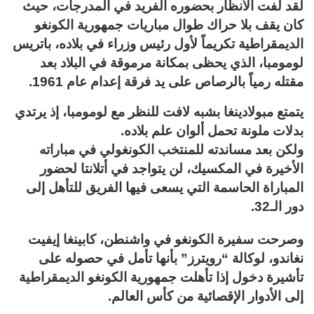
لقد لفت الأنظار بحضوره الفريد في المدرجات، حيث
كان يقف بلا حراك طوال مباريات جمهورية الكونغو
الديمقراطية تكريماً لأول رئيس وزراء في بلاده، باتريس
لومومبا، الذي يحظى بمكانة مرموقة في البلاد بعد
مقتله رمياً بالرصاص على يد فرقة إعدام عام 1961.
يتمتع مبولادينغا بشبه لافت للنظر مع لومومبا، إذ يرتدي
بدلات ملونة تحمل ألوان علم بلاده.
ولكن بعد مساندته للمنتخب الكونغولي في مباراته
الأخيرة في المكسيك، لن يتواجد في أتلانتا لحضور
المباراة الحاسمة التي يسعى فيها الفريق للتأهل إلى
دور الـ32.
وصرحت سفيرة الكونغو في واشنطن، كابينغا إيفيت
نغاندو، لوكالة “رويترز” بأنها تأمل في حصوله على
تأشيرة دخول إذا تأهلت جمهورية الكونغو الديمقراطية
إلى الأدوار الإقصائية من كأس العالم.