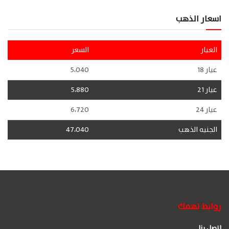
اسعار الذهب
العيار
السعر
عيار 18
5،040
عيار 21
5،880
عيار 24
6،720
الجنيه الذهب
47،040
روابط تهمك
اتصل بنا