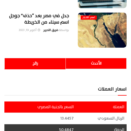
جدل في مصر بعد “حذف” جوجل
اهم الاخبار
اسم سيناء من الخريطة
بواسطة
فريق التحرير
أكتوبر 19, 2023
الأحدث
رائج
اسعار العملات
العملة
السعر بالجنية المصري
الريال السعودي
13.4457
الدولار
50.4847