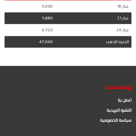
عيار 18
5،040
عيار 21
5،880
عيار 24
6،720
الجنيه الذهب
47،040
روابط تهمك
اتصل بنا
النشرة البريدية
سياسة الخصوصية