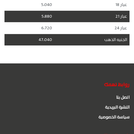
عيار 18
5،040
عيار 21
5،880
عيار 24
6،720
الجنيه الذهب
47،040
روابط تهمك
اتصل بنا
النشرة البريدية
سياسة الخصوصية