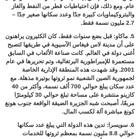
عام. ومع ذلك، فإن احتياطيات قطر من النفط والغاز
والبتروكيماويات كبيرة جدًا وعدد سكانها صغير جدًا –
2.7 مليون نسمة فقط.
5. ماكاو: قبل بضع سنوات فقط، كان الكثيرون يراهنون
على أن مدينة لاس فيغاس الآسيوية في طريقها لتصبح
أغنى دولة في العالم. كانت صناعة الألعاب في السابق
مستعمرة للإمبراطورية البرتغالية، وتم تحريرها في عام
2001. وقد شهدت هذه المنطقة الإدارية الخاصة
لجمهورية الصين الشعبية نمو ثروتها بوتيرة مذهلة. مع
عدد سكان يبلغ حوالي 700 ألف نسمة، وأكثر من 40
كازينو منتشرة على مساحة تبلغ حوالي 30 كيلومترًا
مربعًا، أصبحت شبه الجزيرة الضيقة الواقعة جنوب هونغ
كونغ مباشرة آلة لكسب المال.
6. سويسرا: تدين هذه الدولة التي يبلغ عدد سكانها
حوالي 8.8 مليون نسمة بمعظم ثروتها للخدمات