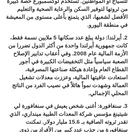
للسياح أو المواطنين. تستخدم لوكسمبورغ حصة كبيرة
من ثروتها لتوفير السكن والرعاية الصحية والتعليم
الأفضل لشعبها، الذي يتمتع بأعلى مستوى من المعيشة
في منطقة اليورو.
2. أيرلندا: دولة يبلغ عدد سكانها 5 ملايين نسمة فقط،
كانت جمهورية أيرلندا واحدة من أكثر الدول تضررا من
الأزمة المالية عام 2008. وفي أعقاب تدابير الإصلاح
الصعبة سياسياً مثل التخفيضات الكبيرة في أجور
القطاع العام وإعادة هيكلة صناعتها المصرفية،
استعادت عافيتها المالية، وعززت معدلات تشغيل
العمالة وشهدت نمواً هائلاً في نصيب الفرد من الناتج
المحلي الإجمالي.
3. سنغافورة: أغنى شخص يعيش في سنغافورة لي
شيتينغ مؤسس شركة المعدات الطبية مينداري، الذي
تقدر ثروته الصافية بـ 15.6 مليار دولار. تمكنت
سنغافورة من جذب عدد كبير من الأفراد من ذوي