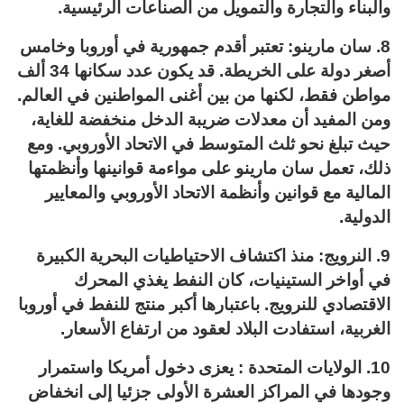
والبناء والتجارة والتمويل من الصناعات الرئيسية.
8. سان مارينو: تعتبر أقدم جمهورية في أوروبا وخامس
أصغر دولة على الخريطة. قد يكون عدد سكانها 34 ألف
مواطن فقط، لكنها من بين أغنى المواطنين في العالم.
ومن المفيد أن معدلات ضريبة الدخل منخفضة للغاية،
حيث تبلغ نحو ثلث المتوسط في الاتحاد الأوروبي. ومع
ذلك، تعمل سان مارينو على مواءمة قوانينها وأنظمتها
المالية مع قوانين وأنظمة الاتحاد الأوروبي والمعايير
الدولية.
9. النرويج: منذ اكتشاف الاحتياطيات البحرية الكبيرة
في أواخر الستينيات، كان النفط يغذي المحرك
الاقتصادي للنرويج. باعتبارها أكبر منتج للنفط في أوروبا
الغربية، استفادت البلاد لعقود من ارتفاع الأسعار.
10. الولايات المتحدة : يعزى دخول أمريكا واستمرار
وجودها في المراكز العشرة الأولى جزئيا إلى انخفاض