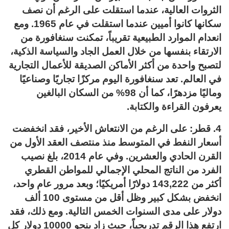
الثروات العالية، عندما استقلت على الرغم أن نصف
سكانها كانوا أميين عندما استقلت في عام 1965. ومع
انعدام الموارد الطبيعية تقريباً، تمكنت سنغافورة من
الارتقاء بنفسها من خلال العمل الجاد والسياسة الذكية،
لتصبح واحدة من أكثر الأماكن الصديقة للأعمال التجارية
في العالم. تعد سنغافورة اليوم مركزًا تجاريًا وصناعيًا
وماليًا مزدهرًا، كما أن 98% من السكان البالغين
يعرفون القراءة والكتابة.
4. قطر: على الرغم من الانتعاش الأخير، فقد انخفضت
أسعار النفط في المتوسط منذ منتصف العقد الأول من
القرن الحادي والعشرين. وفي عام 2014، بلغ نصيب
الفرد من الناتج المحلي الإجمالي للمواطن القطري
أكثر من 143,222 دولارًا أمريكيًا؛ وبعد مرور عام واحد،
انخفض بشكل كبير وظل أقل من مستوى 100 ألف
دولار على مدى السنوات الخمس التالية. ومع ذلك، فقد
ارتفع هذا الرقم تدريجياً، حيث زاد بنحو 10000 دولار كل