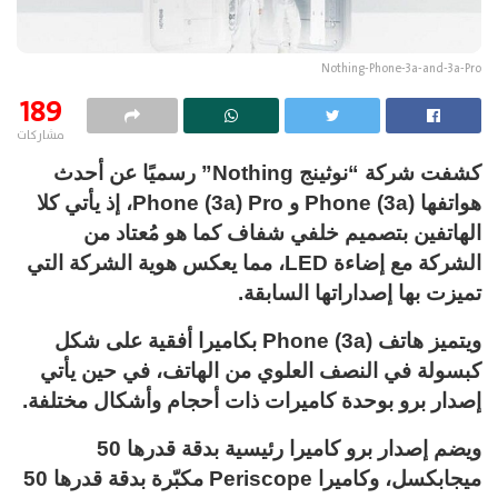
Nothing-Phone-3a-and-3a-Pro
189
مشاركات
كشفت شركة “نوثينج Nothing” رسميًا عن أحدث
هواتفها Phone (3a) و Phone (3a) Pro، إذ يأتي كلا
الهاتفين بتصميم خلفي شفاف كما هو مُعتاد من
الشركة مع إضاءة LED، مما يعكس هوية الشركة التي
تميزت بها إصداراتها السابقة.
ويتميز هاتف Phone (3a) بكاميرا أفقية على شكل
كبسولة في النصف العلوي من الهاتف، في حين يأتي
إصدار برو بوحدة كاميرات ذات أحجام وأشكال مختلفة.
ويضم إصدار برو كاميرا رئيسية بدقة قدرها 50
ميجابكسل، وكاميرا Periscope مكبّرة بدقة قدرها 50