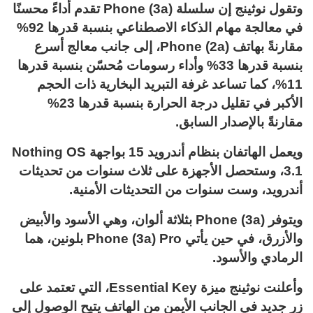
وتقول نوثينج إن سلسلة Phone (3a) تقدم أداءً محسنًا
في معالجة مهام الذكاء الاصطناعي بنسبة قدرها 92%
مقارنةً بهاتف Phone (2a)، إلى جانب معالج أسرع
بنسبة قدرها 33% وأداء رسومات مُحسّن بنسبة قدرها
11%، كما تساعد غرفة التبريد البخارية ذات الحجم
الأكبر في تقليل درجة الحرارة بنسبة قدرها 23%
مقارنةً بالإصدار السابق.
ويعمل الهاتفان بنظام أندرويد 15 بواجهة Nothing OS
3.1، وستحصل الأجهزة على ثلاث سنوات من تحديثات
أندرويد، وست سنوات من التحديثات الأمنية.
ويتوفر Phone (3a) بثلاثة ألوان، وهي الأسود والأبيض
والأزرق، في حين يأتي Phone (3a) Pro بلونين، هما
الرمادي والأسود.
وأعلنت نوثينج ميزة Essential Key، التي تعتمد على
زر جديد في الجانب الأيمن من الهاتف يتيح الوصول إلى