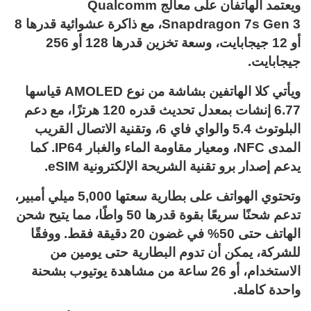
ويعتمد الهاتفان على معالج Qualcomm
Snapdragon 7s Gen 3، مع ذاكرة عشوائية قدرها 8
أو 12 جيجابايت، وسعة تخزين قدرها 128 أو 256
جيجابايت.
ويأتي كلا الهاتفين بشاشة من نوع AMOLED قياسها
6.77 إنشات بمعدل تحديث قدره 120 هرتزًا، مع دعم
البلوتوث 5.4 والواي فاي 6، وتقنية الاتصال القريب
المدى NFC، ومعيار مقاومة الماء والغبار IP64. كما
يدعم إصدار برو تقنية الشريحة الإلكترونية eSIM.
وتحتوي الهواتف على بطارية سعتها 5,000 ميلي أمبير،
تدعم شحنًا سريعًا بقوة قدرها 50 واطًا، مما يتيح شحن
الهاتف حتى 50% في غضون 20 دقيقة فقط. ووفقًا
للشركة، يمكن أن تدوم البطارية حتى يومين من
الاستخدام، أو 26 ساعة من مشاهدة يوتيوب بشحنة
واحدة كاملة.